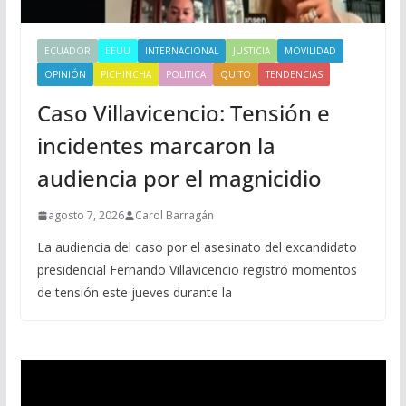
ECUADOR
EEUU
INTERNACIONAL
JUSTICIA
MOVILIDAD
OPINIÓN
PICHINCHA
POLITICA
QUITO
TENDENCIAS
Caso Villavicencio: Tensión e
incidentes marcaron la
audiencia por el magnicidio
agosto 7, 2026
Carol Barragán
La audiencia del caso por el asesinato del excandidato
presidencial Fernando Villavicencio registró momentos
de tensión este jueves durante la