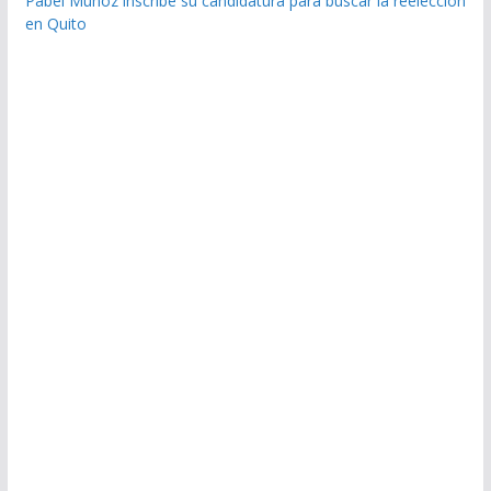
Pabel Muñoz inscribe su candidatura para buscar la reelección
en Quito