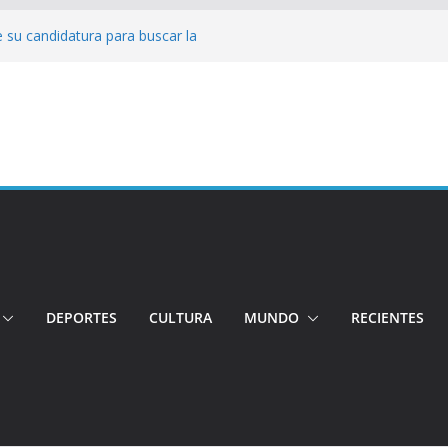
 su candidatura para buscar la
nductor por aplicación logró escapar de
e: Investigan crimen de un hombre en el
ia: Policía recuperó vehículos y
o centro de objetos robados
Tensión e incidentes marcaron la
nicidio
DEPORTES
CULTURA
MUNDO
RECIENTES