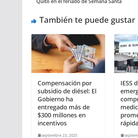
Quito en el feriado de Semana Santa
También te puede gustar
Compensación por
IESS d
subsidio de diésel: El
emerg
Gobierno ha
compr
entregado más de
medic
$300 millones en
prome
incentivos
rápid
septiembre 23, 2025
septiem