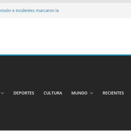
Tensión e incidentes marcaron la
nicidio
 su candidatura para buscar la
nductor por aplicación logró escapar de
e: Investigan crimen de un hombre en el
ia: Policía recuperó vehículos y
o centro de objetos robados
DEPORTES
CULTURA
MUNDO
RECIENTES