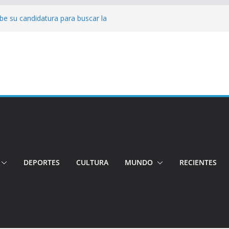
be su candidatura para buscar la
o
Conductor por aplicación logró escapar de
lle: Investigan crimen de un hombre en el
o
ncia: Policía recuperó vehículos y
to centro de objetos robados
 Tensión e incidentes marcaron la
agnicidio
DEPORTES
CULTURA
MUNDO
RECIENTES