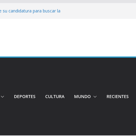
 su candidatura para buscar la
nductor por aplicación logró escapar de
e: Investigan crimen de un hombre en el
ia: Policía recuperó vehículos y
o centro de objetos robados
Tensión e incidentes marcaron la
nicidio
DEPORTES
CULTURA
MUNDO
RECIENTES