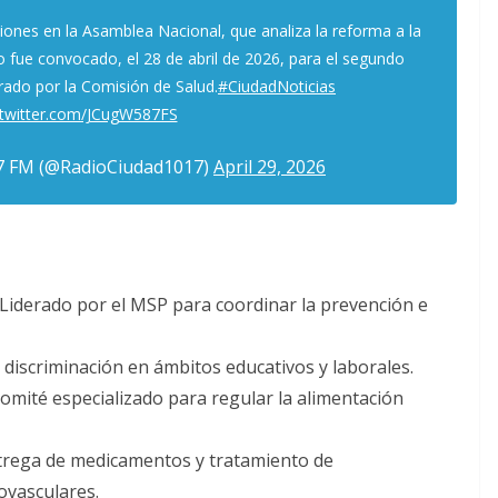
iones en la Asamblea Nacional, que analiza la reforma a la
vo fue convocado, el 28 de abril de 2026, para el segundo
rado por la Comisión de Salud.
#CiudadNoticias
.twitter.com/JCugW587FS
.7 FM (@RadioCiudad1017)
April 29, 2026
Liderado por el MSP para coordinar la prevención e
 discriminación en ámbitos educativos y laborales.
omité especializado para regular la alimentación
entrega de medicamentos y tratamiento de
iovasculares.