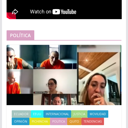
POLÍTICA
ECUADOR
EEUU
INTERNACIONAL
JUSTICIA
MOVILIDAD
OPINIÓN
PICHINCHA
POLITICA
QUITO
TENDENCIAS