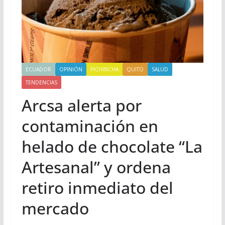
ECUADOR
OPINIÓN
PICHINCHA
QUITO
SALUD
TENDENCIAS
Arcsa alerta por
contaminación en
helado de chocolate “La
Artesanal” y ordena
retiro inmediato del
mercado