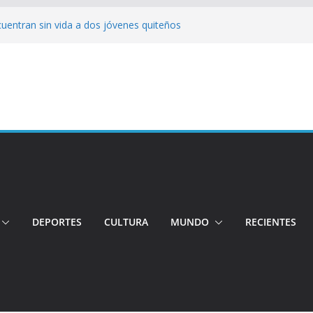
cuentran sin vida a dos jóvenes quiteños
erto López
jeres impulsa oportunidades y destaca el
a Ubidia
tos irregulares fueron incinerados para
 hogares ecuatorianos
iento: Quito reúne a líderes y
adulto mayor murió atropellado en el sur
DEPORTES
CULTURA
MUNDO
RECIENTES