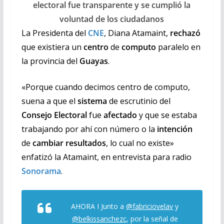
electoral fue transparente y se cumplió la
voluntad de los ciudadanos
La Presidenta del
CNE
, Diana Atamaint,
rechazó
que existiera un
centro
de
computo
paralelo en
la provincia del
Guayas
.
«Porque cuando decimos centro de computo,
suena a que el
sistema
de escrutinio del
Consejo Electoral
fue
afectado
y que se estaba
trabajando por ahí con número o la
intención
de
cambiar resultados
, lo cual no existe»
enfatizó la Atamaint, en entrevista para radio
Sonorama
.
AHORA I Junto a
@fabriciovelav
y
@belkissanchezc
, por la señal de