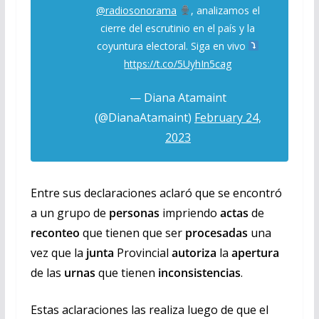
@radiosonorama
, analizamos el
cierre del escrutinio en el país y la
coyuntura electoral. Siga en vivo
https://t.co/5UyhIn5cag
— Diana Atamaint
(@DianaAtamaint)
February 24,
2023
Entre sus declaraciones aclaró que se encontró
a un grupo de
personas
impriendo
actas
de
reconteo
que tienen que ser
procesadas
una
vez que la
junta
Provincial
autoriza
la
apertura
de las
urnas
que tienen
inconsistencias
.
Estas aclaraciones las realiza luego de que el