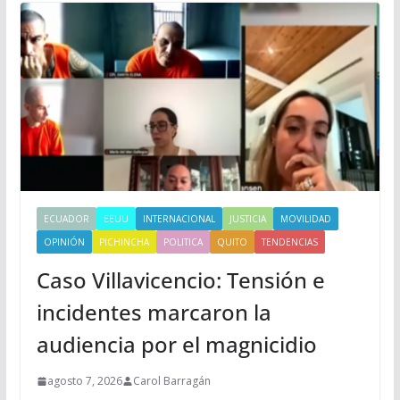
ECUADOR
EEUU
INTERNACIONAL
JUSTICIA
MOVILIDAD
OPINIÓN
PICHINCHA
POLITICA
QUITO
TENDENCIAS
Caso Villavicencio: Tensión e
incidentes marcaron la
audiencia por el magnicidio
agosto 7, 2026
Carol Barragán