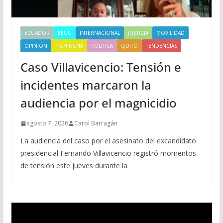
ECUADOR
EEUU
INTERNACIONAL
JUSTICIA
MOVILIDAD
OPINIÓN
PICHINCHA
POLITICA
QUITO
TENDENCIAS
Caso Villavicencio: Tensión e
incidentes marcaron la
audiencia por el magnicidio
agosto 7, 2026
Carol Barragán
La audiencia del caso por el asesinato del excandidato
presidencial Fernando Villavicencio registró momentos
de tensión este jueves durante la