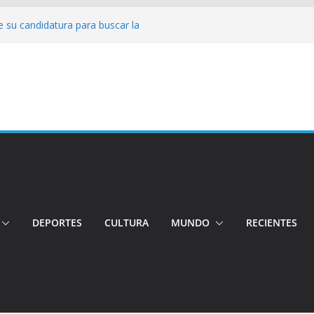
 su candidatura para buscar la
nductor por aplicación logró escapar de
e: Investigan crimen de un hombre en el
ia: Policía recuperó vehículos y
o centro de objetos robados
Tensión e incidentes marcaron la
nicidio
DEPORTES
CULTURA
MUNDO
RECIENTES