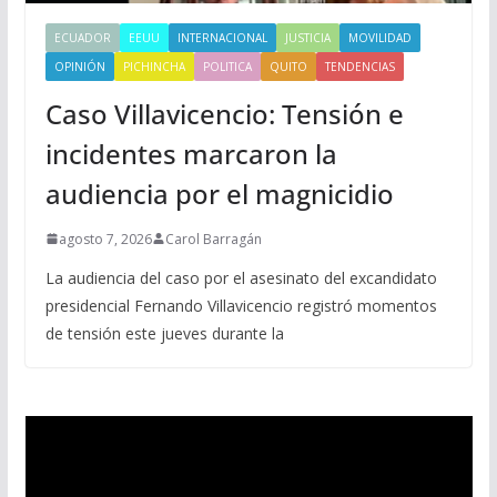
ECUADOR
EEUU
INTERNACIONAL
JUSTICIA
MOVILIDAD
OPINIÓN
PICHINCHA
POLITICA
QUITO
TENDENCIAS
Caso Villavicencio: Tensión e
incidentes marcaron la
audiencia por el magnicidio
agosto 7, 2026
Carol Barragán
La audiencia del caso por el asesinato del excandidato
presidencial Fernando Villavicencio registró momentos
de tensión este jueves durante la