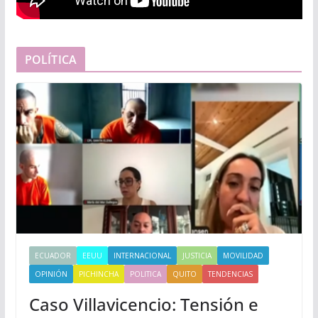
POLÍTICA
ECUADOR
EEUU
INTERNACIONAL
JUSTICIA
MOVILIDAD
OPINIÓN
PICHINCHA
POLITICA
QUITO
TENDENCIAS
Caso Villavicencio: Tensión e