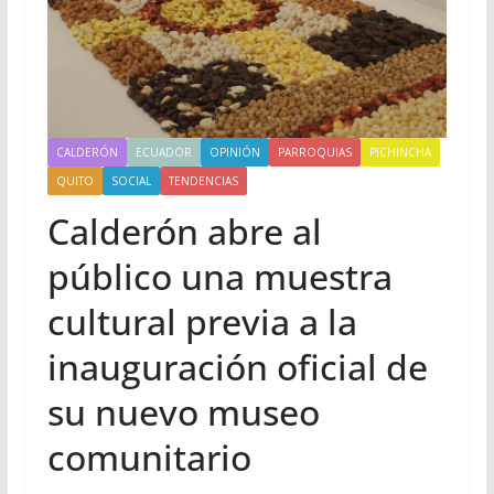
CALDERÓN
ECUADOR
OPINIÓN
PARROQUIAS
PICHINCHA
QUITO
SOCIAL
TENDENCIAS
Calderón abre al
público una muestra
cultural previa a la
inauguración oficial de
su nuevo museo
comunitario