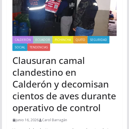
CALDERÓN
ECUADOR
PICHINCHA
QUITO
SEGURIDAD
SOCIAL
TENDENCIAS
Clausuran camal
clandestino en
Calderón y decomisan
cientos de aves durante
operativo de control
junio 16, 2026
Carol Barragán