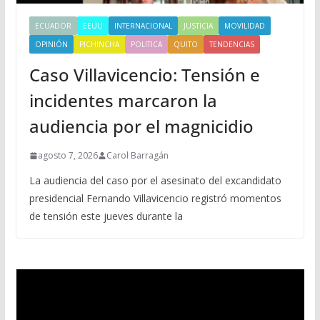
ECUADOR
EEUU
INTERNACIONAL
JUSTICIA
MOVILIDAD
OPINIÓN
PICHINCHA
POLITICA
QUITO
TENDENCIAS
Caso Villavicencio: Tensión e
incidentes marcaron la
audiencia por el magnicidio
agosto 7, 2026
Carol Barragán
La audiencia del caso por el asesinato del excandidato
presidencial Fernando Villavicencio registró momentos
de tensión este jueves durante la